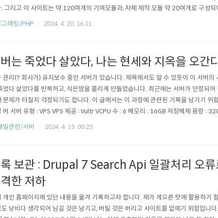
. 그리고 이 사이트는 약 120여개의 기여모듈과, 자체 제작 모듈 약 20여개로 구성되
듈은 Entity Translation, Search Api, Search Api Entity Translation 
그래밍/PHP
2024. 4. 20. 16:11
로 컨텐츠를 등록하면 색인 대상 정보에 해당 콘텐츠 정보가 추가되지만 콘텐츠의 언.
버는 죽었다 살았다, 나는 현세와 지옥을 오간다
 관리(? 회사가) 유지보수 중인 서버가 있습니다. 제목에서도 알 수 있듯이 이 서버
죽었다 살았다를 반복하고, 식은땀을 흘리게 만들었습니다. 최근에는 서버가 안정되어
 문제가 터질지 걱정되기도 합니다. 이 글에서는 이 과정에 관련된 기록을 남기기 위
버 서버 유형 : VPS VPS 제공 : Vultr VCPU 수 : 6 메모리 : 16GB 저장메체 용량 : 3
8.04.1 LTS 기반 소프트웨어 : pache 2.4.29, PHP 5.6.38, MariaDB 10.1.34- 
개발관련/서버
2024. 4. 15. 00:25
공 : Vultr VCPU 수 : 1 메모리 ..
록 보관 : Drupal 7 Search Api 일괄처리 
격한 저하
 개인 홈페이지에 있던 내용을 옮겨 기록하고자 합니다. 제가 게으른 탓에 활용하기 
도 낭비다 생각되어 님길 것은 남기고, 버릴 것은 버리고 사이트를 없에기 위함입니다.