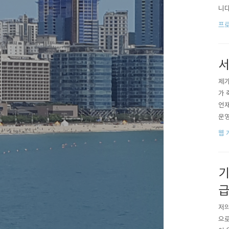
니다
된 모
프로
언어
서
제가
가 
언재
운영 
u 1
웹 
S 제
기
급
저의
으로