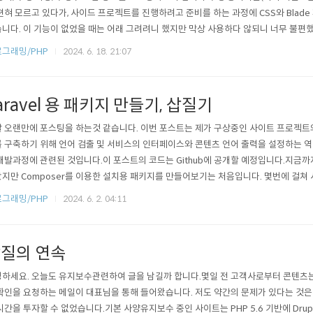
젼혀 모르고 있다가, 사이드 프로젝트를 진행하려고 준비를 하는 과정에 CSS와 Blad
니다. 이 기능이 없었을 때는 어래 그려려니 했지만 막상 사용하다 않되니 너무 불편했습
 감지하고 페이지를 리로드해줘야 합니다.7:56:26 PM [vite] page reload..
그래밍/PHP
2024. 6. 18. 21:07
aravel 용 패키지 만들기, 삽질기
 오랜만에 포스팅을 하는것 같습니다. 이번 포스트는 제가 구상중인 사이트 프로젝트
 구축하기 위해 언어 검출 및 서비스의 인터페이스와 콘텐츠 언어 출력을 설정하는 역
개발과정에 관련된 것입니다.이 포스트의 코드는 Github에 공개할 예정입니다.지금까
지만 Composer를 이용한 설치용 패키지를 만들어보기는 처음입니다. 몇번에 걸쳐 시
lot, ChatGPT에 질문하고 해서 겨우 제가 원하는 단계까지 왔습니다. 이 과정의 기억
그래밍/PHP
2024. 6. 2. 04:11
r.json 생성우선 아래와 같이 laravel-language-detect 폴더를 만들고, 폴더로 이동하
질의 연속
하세요. 오늘도 유지보수관련하여 글을 남길까 합니다.몇일 전 고객사로부터 콘텐츠
확인을 요청하는 메일이 대표님을 통해 들어왔습니다. 저도 약간의 문제가 있다는 것은
시간을 투자할 수 없었습니다.기본 사양유지보수 중인 사이트는 PHP 5.6 기반에 Drup