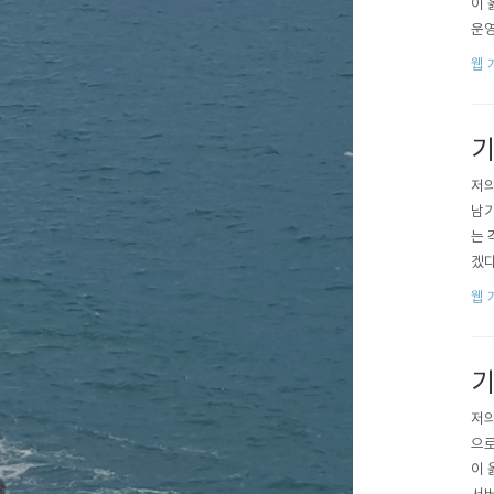
이 
운영
을 
웹 
w 
기
저의
남기
는 
겠다
자 
웹 
기
저의
으로
이 