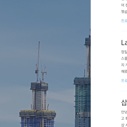
어 
했습
정을
프로
L
정말
스를
지 
해왔
pi
프로
ee
삽
안녕
고 
상 