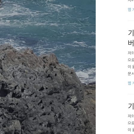
서버
미미
웹 
법은
컴파
기
버
저의
으로
이 
문서
치 
웹 
나 
기
저의
으로
이 