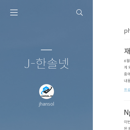
ph
재
J-한솔넷
6월
게 
중에
내용
드에
프로
jhansol
N
이번
된 