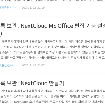
의 문제는 한글이 깨진다는 단점이 치명적이다. 그 외 단점도 몇가지가 있기는 하지만
한 것이다. 그래서 이번에는 별도로 서버 대몬을 설치하여 사용하는 것을 소개하고자 
개발관련/서버
2024. 1. 22. 21:19
 4가지 정도가 있다. 가상서버 이미지를 다운로드 도커 이미지 다운로드 리늑스 패키
일 위 방..
록 보관 : NextCloud MS Office 편집 기능
)
 개인 홈페이지에 있던 내용을 옮겨 기록하고자 합니다. 제가 게으른 탓에 활용하기 
도 낭비다 생각되어 님길 것은 남기고, 버릴 것은 버리고 사이트를 없에기 위함입니다.
옮겼습니다. 넥스트쿨라우드를 설치하면 가장 기본으로 활성화되어 있는 것이 파일 앱이다.
를 열람하고 편집하기 위해서는 해당 플러그인과 서버 데몬 설치가 필요하다. 아래 
가능한 앱 목록 중 필요한 앱과 서버이다. 아래 그림은 서버를 웹 인터페이스를 통해 설
개발관련/서버
2024. 1. 22. 21:02
실치 실페했다.) 우선 'Collabora Online' 앱만이라도 설치한다. 'Download and ena
록 보관 : NextCloud 만들기
 개인 홈페이지에 있던 내용을 옮겨 기록하고자 합니다. 제가 게으른 탓에 활용하기 
도 낭비다 생각되어 님길 것은 남기고, 버릴 것은 버리고 사이트를 없에기 위함입니다.
옮겼습니다. NextCloud 소개 넥스트클라우드는 파일 공유, 화상 회의, 문자 대화, 메일