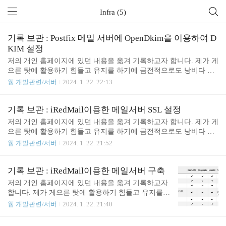
Infra (5)
기록 보관 : Postfix 메일 서버에 OpenDkim을 이용하여 D
KIM 설정
저의 개인 홈페이지에 있던 내용을 옮겨 기록하고자 합니다. 제가 게
으른 탓에 활용하기 힘들고 유지를 하기에 금전적으로도 낭비다 생
각되어 님길 것은 남기고, 버릴 것은 버리고 사이트를 없에기 위함입
웹 개발관련/서버
2024. 1. 22. 22:13
니다. 기존 내용 그대로 아래와 같이 옮겼습니다. iRedMail을 설치하
면 기본으로 DKIM 키를 성성해준다. 이 키를 적용하기에는 몇가지
문제가 있다. 우선 키 길이가 2048비트로 DNSZI에서는 1024비트만
기록 보관 : iRedMail이용한 메일서버 SSL 설정
지원하여 사용할 수 없고, iRedMail 설치시 기본으로 설치되는 amavi
저의 개인 홈페이지에 있던 내용을 옮겨 기록하고자 합니다. 제가 게
sd는 2048비트의 키만을 지원한다. 그리고 도메인 단위로 DKIM 설
으른 탓에 활용하기 힘들고 유지를 하기에 금전적으로도 낭비다 생
정을 하기에도 애매한 상황이라 이것을 사용하지 않고 OpenDkim을
각되어 님길 것은 남기고, 버릴 것은 버리고 사이트를 없에기 위함입
웹 개발관련/서버
2024. 1. 22. 21:52
이용하여 1024비트의 도메인 단위로 DKIM 설정을 하기로 했다. 여
니다. 기존 내용 그대로 아래와 같이 옮겼습니다. 앞의 과정에서 iRe
기서 나의 목..
dMail을 설치는 완료했다. 그러나 아직 미완이다. 매일이 외부에서
정상 수용되도록 하기 위해서는 SSL, SPF, DKIM 등을 설정해야 한
기록 보관 : iRedMail이용한 메일서버 구축
다. 그리고 아울러 DNS PTR 레코드 등록 여부도 확인을 해야 한다.
저의 개인 홈페이지에 있던 내용을 옮겨 기록하고자
이번에는 그 첫째로 SSL 설정할 것이다. 설정 전 검토 사항 hostname
합니다. 제가 게으른 탓에 활용하기 힘들고 유지를
설정 앞에서 매일서버 설치과정에서 호스트 이름 및 도매인 설정을
하기에 금전적으로도 낭비다 생각되어 님길 것은 남
웹 개발관련/서버
2024. 1. 22. 21:40
완료했을 것이다. 만일 안되어 있다면 확인하고 해주어야 한다. 아래
기고, 버릴 것은 버리고 사이트를 없에기 위함입니
명령으로 완전한 도매..
다. 기존 내용 그대로 아래와 같이 옮겼습니다. 현재