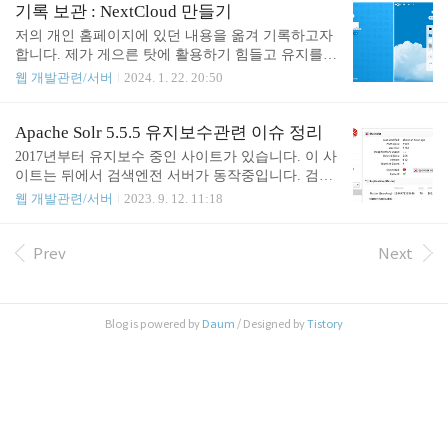
사내에서 iRedMail 솔루션을 이용하여 매일 서비스를
기록 보관 : NextCloud 만들기
운영하고 있다. 그런데 기존 운영 솔루션의 버전이 1.
저의 개인 홈페이지에 있던 내용을 옮겨 기록하고자
3.2, 최신 버전이 1.6.0로 버전 차이가 상당히 난다.
합니다. 제가 게으른 탓에 활용하기 힘들고 유지를
업그레이드를 하려니 시간도 많이 걸릴 것이고, 완벽
하기에 금전적으로도 낭비다 생각되어 님길 것은 남
웹 개발관련/서버
2024. 1. 22. 20:50
히 이전된다는 보장도 할 수 없고, 또 내가 이 솔루션
기고, 버릴 것은 버리고 사이트를 없에기 위함입니
을 설치해본지가 꽤 되어 기억도 나지 않고하여 내가
다. 기존 내용 그대로 아래와 같이 옮겼습니다. NextC
사용 중인 도매인에 매일서버 구축을 하면서 테스트
loud 소개 넥스트클라우드는 파일 공유, 화상 회의,
Apache Solr 5.5.5 유지보수관련 이슈 정리
를 해보고자 한다. 설치를 위한 준비 도매인 주소 준
문자 대화, 메일, 온라인 문서 작성 등 구글 클라우드
2017년부터 유지보수 중인 사이트가 있습니다. 이 사
비 매일서버와 연결할 도매인 주소를..
에서 가능한 대부분의 기능을 실현할 수 있는 오픈소
이트는 뒤에서 검색엔전 서버가 동작중입니다. 검색
스 솔루션이다. 시스템 요구사항 넥스트클라우드의
엔진으로 Apache Solr를 사용하고 있습니다. 버전은
웹 개발관련/서버
2023. 9. 12. 11:18
운영환경은 PHP를 지원하는 웹서버 환경이라면 뭐
5.5.5를 사용하고 있는데, 이 사이트가 Drupal 7.x 기
든 가능하다. 그러나 최대의 성능을 발휘하기 위해서
반으로 운영되고, 지원 모듈이 6.x 정도까지 지원하
는 아래와 간은 시스템 요구사항을 권장한다. 구분
기도 하고, 업그레이드 부작용이 우려되어 더 이상
Prev
Next
플렛폼 운영체제 Ubuntu 20.04 LTS (권장) Red Hat E
업그레이드를 하지 않고 있습니다. 최근 Apache Solr
nterprise Linux 8..
관련 몇가지 이슈가 있어 정리를 해두려고 합니다.
색인 데이터의 비대함으로 서버 다운되는 현상 벌써
Blog is powered by
Daum
/ Designed by
Tistory
이 현상은 두 번째 격는 것인데, 인덱스 데이터가 너
무 비대해져 메모리에 로드하지 못해서 서버가 다운
되는 현상이 발생했습니다. 서버 데몬을 재실행해도
시작되다 다운되어 버립니다. 메모리 제한을 올려주
어 1차 해결 최초 도입했을..