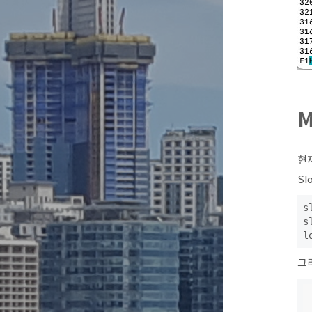
M
현재
Sl
s
s
l
그리