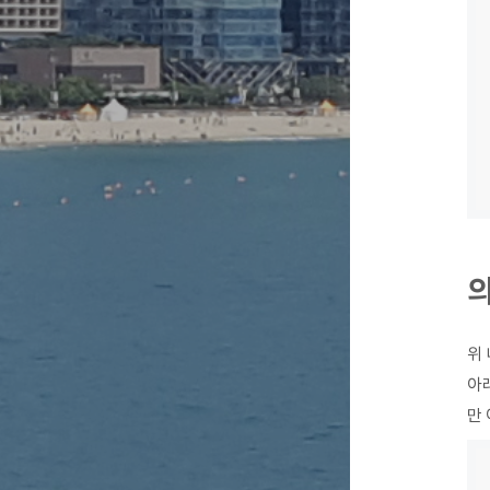
의
위 
아래
만 