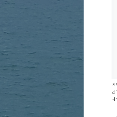
이 
난
니 