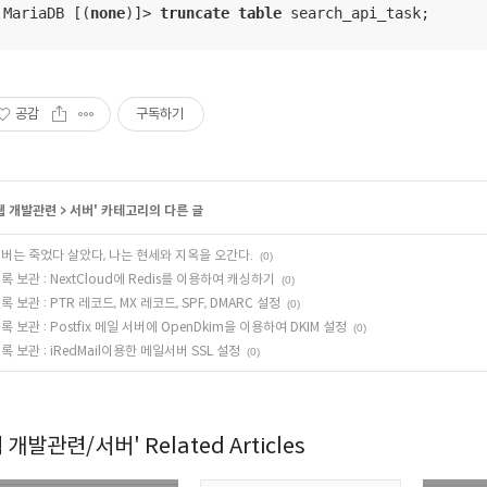
MariaDB [(
none
)]
>
truncate
table
 search_api_task;
공감
구독하기
웹 개발관련
>
서버
' 카테고리의 다른 글
버는 죽었다 살았다, 나는 현세와 지옥을 오간다.
(0)
록 보관 : NextCloud에 Redis를 이용하여 캐싱하기
(0)
록 보관 : PTR 레코드, MX 레코드, SPF, DMARC 설정
(0)
록 보관 : Postfix 메일 서버에 OpenDkim을 이용하여 DKIM 설정
(0)
록 보관 : iRedMail이용한 메일서버 SSL 설정
(0)
웹 개발관련/서버' Related Articles