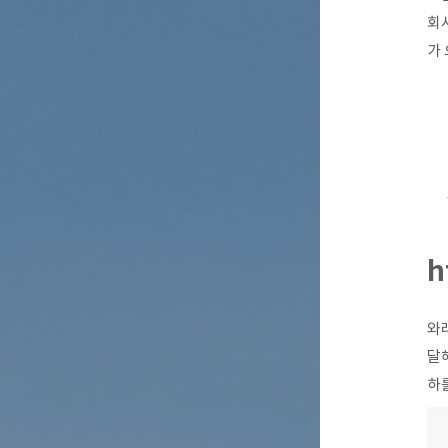
회사
가
h
와래
달해
하