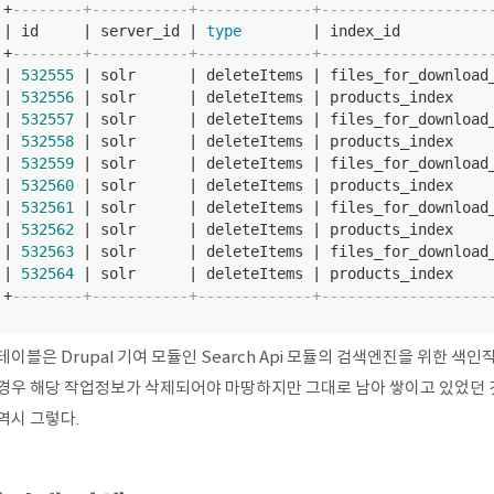
+
--------+-----------+-------------+-------------------
| id     | server_id | 
type
        | index_id           
+
--------+-----------+-------------+-------------------
| 
532555
 | solr      | deleteItems | files_for_download
| 
532556
 | solr      | deleteItems | products_index    
| 
532557
 | solr      | deleteItems | files_for_download
| 
532558
 | solr      | deleteItems | products_index    
| 
532559
 | solr      | deleteItems | files_for_download
| 
532560
 | solr      | deleteItems | products_index    
| 
532561
 | solr      | deleteItems | files_for_download
| 
532562
 | solr      | deleteItems | products_index    
| 
532563
 | solr      | deleteItems | files_for_download
| 
532564
 | solr      | deleteItems | products_index    
+
--------+-----------+-------------+-------------------
테이블은 Drupal 기여 모듈인 Search Api 모듈의 검색엔진을 위한 
 경우 해당 작업정보가 삭제되어야 마땅하지만 그대로 남아 쌓이고 있었던 
역시 그렇다.