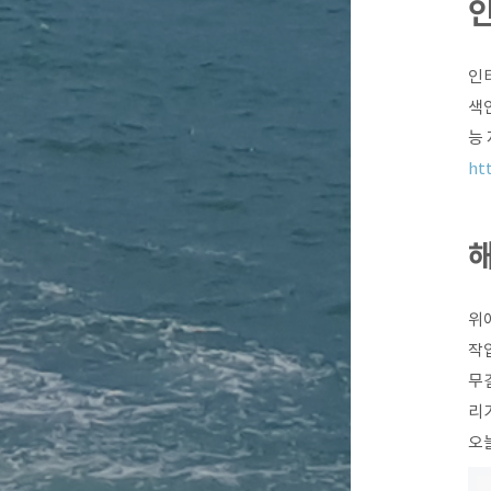
인터
색
능 
ht
위
작
무
리가
오