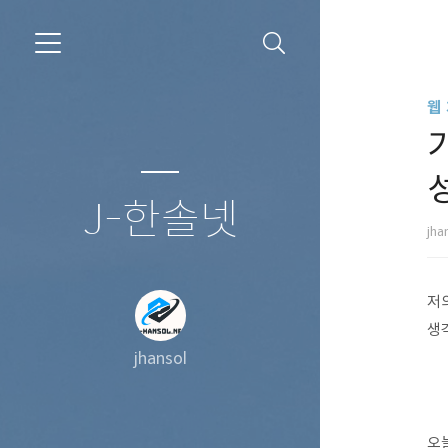
웹
기
J-한솔넷
jha
저
생
jhansol
오늘