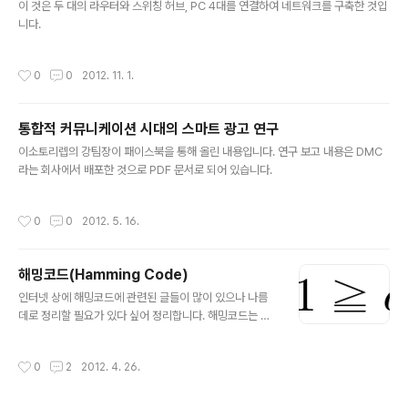
이 것은 두 대의 라우터와 스위칭 허브, PC 4대를 연결하여 네트워크를 구축한 것입
니다.
작성시간
0
0
2012. 11. 1.
통합적 커뮤니케이션 시대의 스마트 광고 연구
글 내용
이소토리렙의 강팀장이 패이스북을 통해 올린 내용입니다. 연구 보고 내용은 DMC
라는 회사에서 배포한 것으로 PDF 문서로 되어 있습니다.
작성시간
0
0
2012. 5. 16.
해밍코드(Hamming Code)
글 내용
인터넷 상에 해밍코드에 관련된 글들이 많이 있으나 나름
데로 정리할 필요가 있다 싶어 정리합니다. 해밍코드는 컴
퓨터 스스로 데이터의 오류를 검출하고 수정하는 오류 수
정하는 코드로 수학자 리처드 웨슬리 해밍(Richard Wesl
작성시간
0
2
2012. 4. 26.
ey Hamming)의 이름에서 유래되었습니다. 보통 에러 검
출 코드들이 에러를 검출할 뿐 교정은 불가능한 것을 개선
한 것으로, 대부분의 마이크로칩 디바이스에 채택되어 신