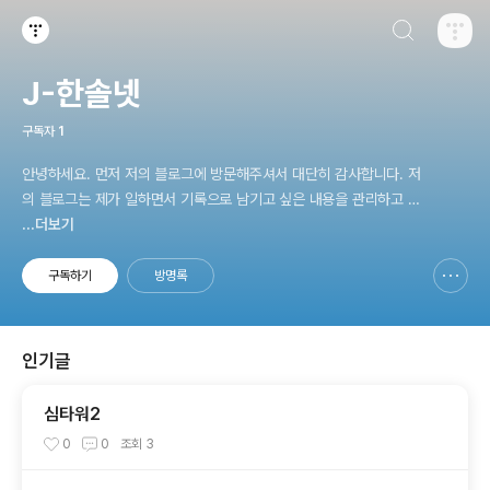
검색하기
티스토리
J-한솔넷
구독자
1
안녕하세요. 먼저 저의 블로그에 방문해주셔서 대단히 감사합니다. 저
의 블로그는 제가 일하면서 기록으로 남기고 싶은 내용을 관리하고 유
익한 정보가 있다면 공유하고 참고하기 위한 목적으로 활용하고 있습
...더보기
니다. 비록 과거의 기록이라도 버리고 싶지 않은 것들입니다. 매우 오
래된 것이 있더라도 널리 용서바랍니다.
구독하기
방명록
신고하기 레이어
열기
인기글
심타워2
0
0
조회
3