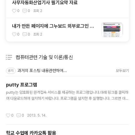
사무자동화산업기사 필기요약 자료
0
0
조회
2
내가 만든 페이지에 그누보드 외부로그인 기
능 삽입하기 #2
0
0
조회
2
컴퓨터관련 기술 및 이론/통신
분류 전체보기
주요 글 목록
과거의 포스팅 내용관련하여...
모두보기
공지
putty 프로그램
글 내용
putty는 암호화된 원격접속 서비스를 제공하는 프로그램입니다.아래 링크를 클릭하
여 다운로드하여 설치하기 바랍니다. 프로그램을 설치한 후 실행합니다. 그르면 아래
와 같은 화면이 나옵니다. 아래 화면은 원격에 있는 서버에 접속하기 위한 기본 환경
을 설정하는 것으로 몇가지만 설정하여 접속하도록 하겠습니다. 설정 내용접속 IP접
작성시간
0
0
2013. 5. 14.
속 포트폰트문자셋글자색과 배경색 1. 접속하고자 하는 서버의 주소나 IP, 그리고 접
속 포트를 지정합니다. 암호화된 원격접속 서비스의 포트는 22번입니다. 2. 글꼴을
설정합니다. 전 수업용으로 빔프로젝트에 영사를 해야하므로 글꼴을 크게 설정하였
학교 수업에 카카오톡 활용
습니다. 변경 단추를 클릭하여 변경하세요. 3. 수신 데이터의 문자셋을 지정합니다.