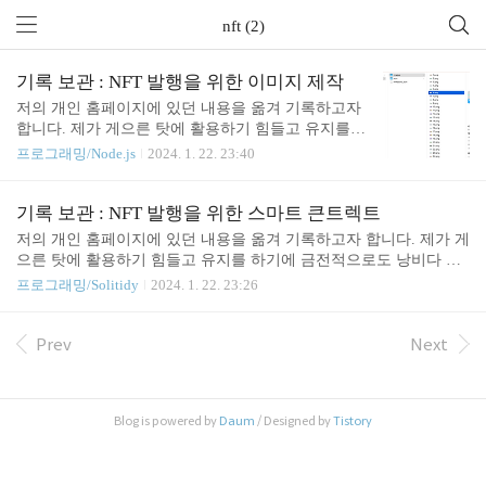
nft (2)
기록 보관 : NFT 발행을 위한 이미지 제작
저의 개인 홈페이지에 있던 내용을 옮겨 기록하고자
합니다. 제가 게으른 탓에 활용하기 힘들고 유지를
하기에 금전적으로도 낭비다 생각되어 님길 것은 남
프로그래밍/Node.js
2024. 1. 22. 23:40
기고, 버릴 것은 버리고 사이트를 없에기 위함입니
다. 기존 내용 그대로 아래와 같이 옮겼습니다. 스마
트 컨트렉트가 어느 정도 준비가 되었다. 이재 NFT
기록 보관 : NFT 발행을 위한 스마트 큰트렉트
이미지를 제작해야 한다. 여기에는 이미지 제작을 위
저의 개인 홈페이지에 있던 내용을 옮겨 기록하고자 합니다. 제가 게
해 내가 시행착오를 겪었던 것과 NFT 이미지에 대한
으른 탓에 활용하기 힘들고 유지를 하기에 금전적으로도 낭비다 생
내 개인적인 생각을 기록하려고 한다. 제작전 탐색
각되어 님길 것은 남기고, 버릴 것은 버리고 사이트를 없에기 위함입
프로그래밍/Solitidy
2024. 1. 22. 23:26
이 부분도 조코딩님의 유투브 체널을 참조했다. 여기
니다. 기존 내용 그대로 아래와 같이 옮겼습니다. 이 글은 유투브 체
선 소개된 HashLips / hashlips_art_engine 을 이용하여
널 조코딩 JoCoding 의 영상에서 소개한 스마트 컨트렉트 코드를 나
이미지를 제작하려고 했다. 하지만 버전문제와 의도
의 학습을 위해 주속을 제거하여 올려둔다. 스마트 컨트렉트를 이용
Prev
Next
치 않은 구문오류가 발생한다. 그래서 대안은 없는지
한 NFT 발행 실무코드를 보고자한다. 아래 코드는 Github 소스를 내
인터넷을 검색해보니 이미지를..
나름데로 수정하고 정리한 것이다. pragma solidity ^0.5.0; // ----------
----------------------------------------------------------------- // 인터이스 모
Blog is powered by
Daum
/ Designed by
Tistory
음 ..