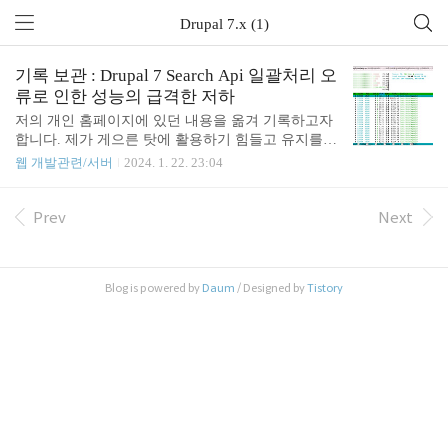
Drupal 7.x (1)
기록 보관 : Drupal 7 Search Api 일괄처리 오
류로 인한 성능의 급격한 저하
저의 개인 홈페이지에 있던 내용을 옮겨 기록하고자
합니다. 제가 게으른 탓에 활용하기 힘들고 유지를
하기에 금전적으로도 낭비다 생각되어 님길 것은 남
웹 개발관련/서버
2024. 1. 22. 23:04
기고, 버릴 것은 버리고 사이트를 없에기 위함입니
다. 기존 내용 그대로 아래와 같이 옮겼습니다. 오늘
(2022년 9월 24일) 나는 어재 오후부터 지옥을 해마
Prev
Next
다 나온 듯 하다. 회사에서 유지보수 및 서버 운영을
하고 있는 GCEDClearinghouse 홈페이지가 매우 심학
하게 느려지고, 운영사에서도 항의성 전화가 오고 원
Blog is powered by
Daum
/ Designed by
Tistory
인을 찾느라고 지금까지 해매고 겨우 원인을 찾아 임
시방편이지만 해결했다. htop 명령으로 서버 상태 확
인 MySQL Slow Query 확인 의심 원인 확인 인터넷
검색 해결 htop 명령으로 서버 상태 확인 와래와 같이
htop 명령을 ..