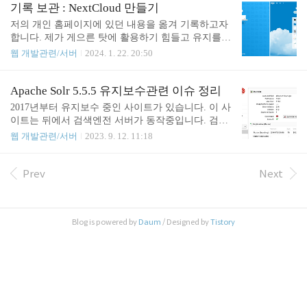
사내에서 iRedMail 솔루션을 이용하여 매일 서비스를
기록 보관 : NextCloud 만들기
운영하고 있다. 그런데 기존 운영 솔루션의 버전이 1.
저의 개인 홈페이지에 있던 내용을 옮겨 기록하고자
3.2, 최신 버전이 1.6.0로 버전 차이가 상당히 난다.
합니다. 제가 게으른 탓에 활용하기 힘들고 유지를
업그레이드를 하려니 시간도 많이 걸릴 것이고, 완벽
하기에 금전적으로도 낭비다 생각되어 님길 것은 남
웹 개발관련/서버
2024. 1. 22. 20:50
히 이전된다는 보장도 할 수 없고, 또 내가 이 솔루션
기고, 버릴 것은 버리고 사이트를 없에기 위함입니
을 설치해본지가 꽤 되어 기억도 나지 않고하여 내가
다. 기존 내용 그대로 아래와 같이 옮겼습니다. NextC
사용 중인 도매인에 매일서버 구축을 하면서 테스트
loud 소개 넥스트클라우드는 파일 공유, 화상 회의,
Apache Solr 5.5.5 유지보수관련 이슈 정리
를 해보고자 한다. 설치를 위한 준비 도매인 주소 준
문자 대화, 메일, 온라인 문서 작성 등 구글 클라우드
2017년부터 유지보수 중인 사이트가 있습니다. 이 사
비 매일서버와 연결할 도매인 주소를..
에서 가능한 대부분의 기능을 실현할 수 있는 오픈소
이트는 뒤에서 검색엔전 서버가 동작중입니다. 검색
스 솔루션이다. 시스템 요구사항 넥스트클라우드의
엔진으로 Apache Solr를 사용하고 있습니다. 버전은
웹 개발관련/서버
2023. 9. 12. 11:18
운영환경은 PHP를 지원하는 웹서버 환경이라면 뭐
5.5.5를 사용하고 있는데, 이 사이트가 Drupal 7.x 기
든 가능하다. 그러나 최대의 성능을 발휘하기 위해서
반으로 운영되고, 지원 모듈이 6.x 정도까지 지원하
는 아래와 간은 시스템 요구사항을 권장한다. 구분
기도 하고, 업그레이드 부작용이 우려되어 더 이상
Prev
Next
플렛폼 운영체제 Ubuntu 20.04 LTS (권장) Red Hat E
업그레이드를 하지 않고 있습니다. 최근 Apache Solr
nterprise Linux 8..
관련 몇가지 이슈가 있어 정리를 해두려고 합니다.
색인 데이터의 비대함으로 서버 다운되는 현상 벌써
Blog is powered by
Daum
/ Designed by
Tistory
이 현상은 두 번째 격는 것인데, 인덱스 데이터가 너
무 비대해져 메모리에 로드하지 못해서 서버가 다운
되는 현상이 발생했습니다. 서버 데몬을 재실행해도
시작되다 다운되어 버립니다. 메모리 제한을 올려주
어 1차 해결 최초 도입했을..