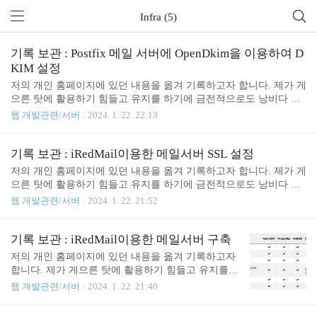
Infra (5)
기록 보관 : Postfix 메일 서버에 OpenDkim을 이용하여 D
KIM 설정
저의 개인 홈페이지에 있던 내용을 옮겨 기록하고자 합니다. 제가 게
으른 탓에 활용하기 힘들고 유지를 하기에 금전적으로도 낭비다 생
각되어 님길 것은 남기고, 버릴 것은 버리고 사이트를 없에기 위함입
웹 개발관련/서버
2024. 1. 22. 22:13
니다. 기존 내용 그대로 아래와 같이 옮겼습니다. iRedMail을 설치하
면 기본으로 DKIM 키를 성성해준다. 이 키를 적용하기에는 몇가지
문제가 있다. 우선 키 길이가 2048비트로 DNSZI에서는 1024비트만
기록 보관 : iRedMail이용한 메일서버 SSL 설정
지원하여 사용할 수 없고, iRedMail 설치시 기본으로 설치되는 amavi
저의 개인 홈페이지에 있던 내용을 옮겨 기록하고자 합니다. 제가 게
sd는 2048비트의 키만을 지원한다. 그리고 도메인 단위로 DKIM 설
으른 탓에 활용하기 힘들고 유지를 하기에 금전적으로도 낭비다 생
정을 하기에도 애매한 상황이라 이것을 사용하지 않고 OpenDkim을
각되어 님길 것은 남기고, 버릴 것은 버리고 사이트를 없에기 위함입
웹 개발관련/서버
2024. 1. 22. 21:52
이용하여 1024비트의 도메인 단위로 DKIM 설정을 하기로 했다. 여
니다. 기존 내용 그대로 아래와 같이 옮겼습니다. 앞의 과정에서 iRe
기서 나의 목..
dMail을 설치는 완료했다. 그러나 아직 미완이다. 매일이 외부에서
정상 수용되도록 하기 위해서는 SSL, SPF, DKIM 등을 설정해야 한
기록 보관 : iRedMail이용한 메일서버 구축
다. 그리고 아울러 DNS PTR 레코드 등록 여부도 확인을 해야 한다.
저의 개인 홈페이지에 있던 내용을 옮겨 기록하고자
이번에는 그 첫째로 SSL 설정할 것이다. 설정 전 검토 사항 hostname
합니다. 제가 게으른 탓에 활용하기 힘들고 유지를
설정 앞에서 매일서버 설치과정에서 호스트 이름 및 도매인 설정을
하기에 금전적으로도 낭비다 생각되어 님길 것은 남
웹 개발관련/서버
2024. 1. 22. 21:40
완료했을 것이다. 만일 안되어 있다면 확인하고 해주어야 한다. 아래
기고, 버릴 것은 버리고 사이트를 없에기 위함입니
명령으로 완전한 도매..
다. 기존 내용 그대로 아래와 같이 옮겼습니다. 현재